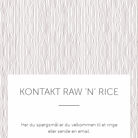
KONTAKT RAW ’N’ RICE
Har du spørgsmål er du velkommen til at ringe
eller sende en email.