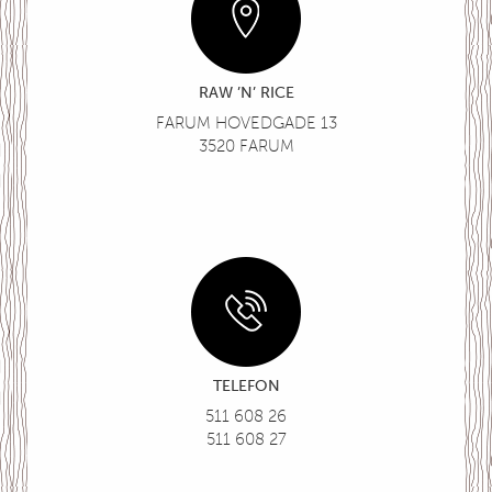
RAW ’N’ RICE
FARUM HOVEDGADE 13
3520 FARUM
TELEFON
511 608 26
511 608 27