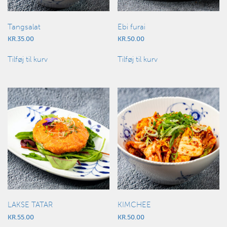
Tangsalat
Ebi furai
KR.
35.00
KR.
50.00
Tilføj til kurv
Tilføj til kurv
LAKSE TATAR
KIMCHEE
KR.
55.00
KR.
50.00