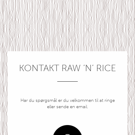
KONTAKT RAW ’N’ RICE
Har du spørgsmål er du velkommen til at ringe
eller sende en email.