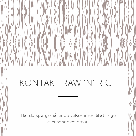
KONTAKT RAW ’N’ RICE
Har du spørgsmål er du velkommen til at ringe
eller sende en email.