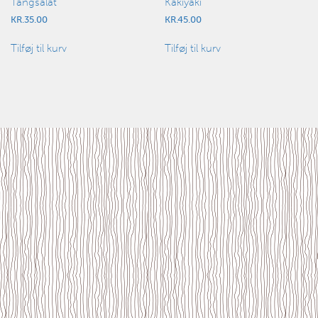
Tangsalat
Kakiyaki
KR.
35.00
KR.
45.00
Tilføj til kurv
Tilføj til kurv