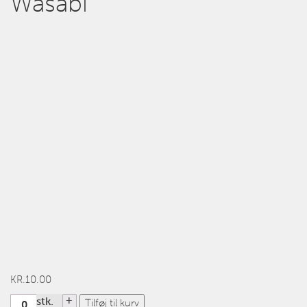
Wasabi
KR.
10.00
Antal
stk.
Tilføj til kurv