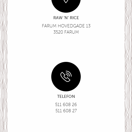
RAW ’N’ RICE
FARUM HOVEDGADE 13
3520 FARUM
TELEFON
511 608 26
511 608 27