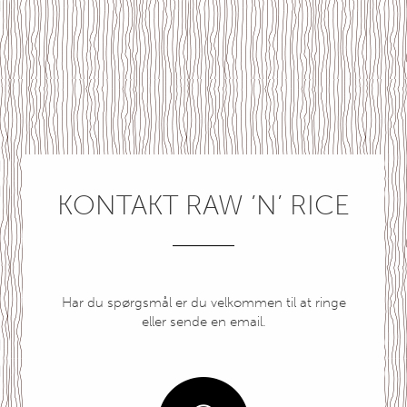
KONTAKT RAW ’N’ RICE
Har du spørgsmål er du velkommen til at ringe
eller sende en email.