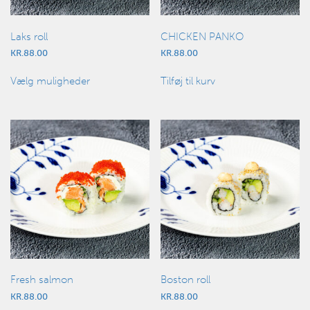
Laks roll
CHICKEN PANKO
KR.
88.00
KR.
88.00
Dette
Vælg muligheder
Tilføj til kurv
vare
har
flere
varianter.
Mulighederne
kan
vælges
på
varesiden
Fresh salmon
Boston roll
KR.
88.00
KR.
88.00