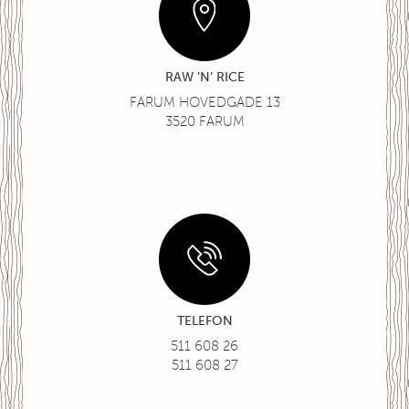
RAW ’N’ RICE
FARUM HOVEDGADE 13
3520 FARUM
TELEFON
511 608 26
511 608 27