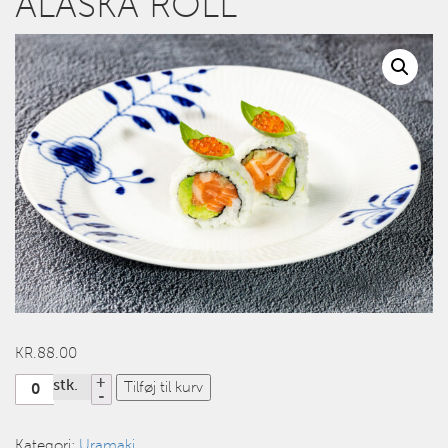
ALASKA ROLL
KR.
88.00
Antal
stk.
Tilføj til kurv
Kategori:
Uramaki