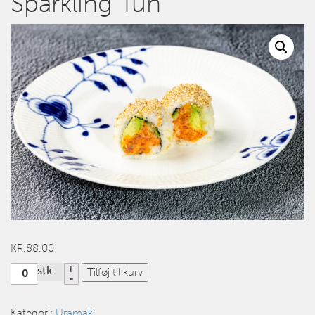
Sparkling Tun
KR.
88.00
Antal
stk.
Tilføj til kurv
Kategori:
Uramaki