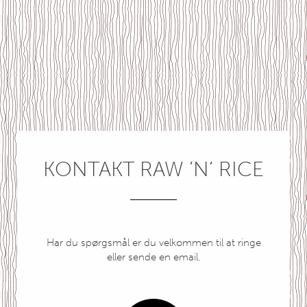
KONTAKT RAW ’N’ RICE
Har du spørgsmål er du velkommen til at ringe
eller sende en email.