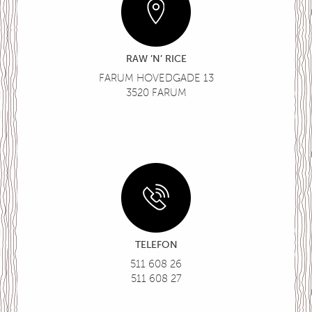
RAW ’N’ RICE
FARUM HOVEDGADE 13
3520 FARUM
TELEFON
511 608 26
511 608 27