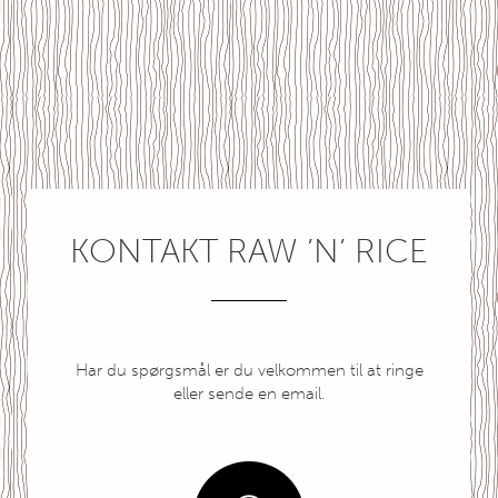
KONTAKT RAW ’N’ RICE
Har du spørgsmål er du velkommen til at ringe
eller sende en email.