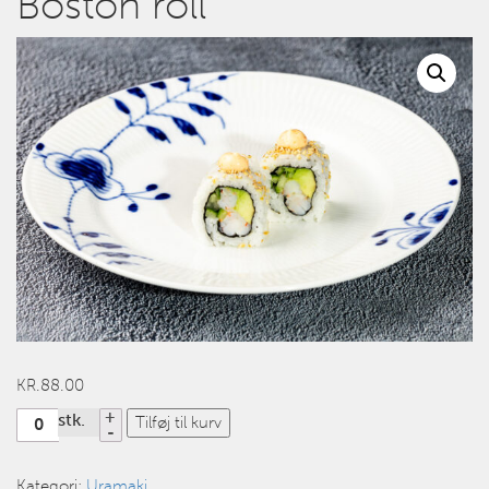
Boston roll
KR.
88.00
Antal
stk.
Tilføj til kurv
Kategori:
Uramaki