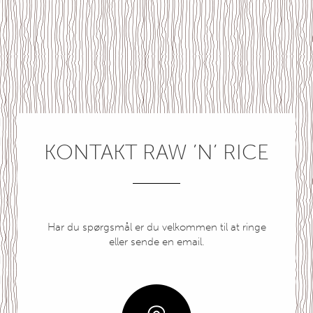
KONTAKT RAW ’N’ RICE
Har du spørgsmål er du velkommen til at ringe
eller sende en email.