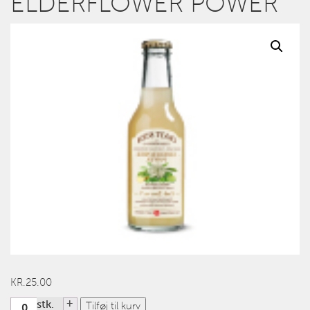
ELDERFLOWER POWER
KR.
25.00
Antal
stk.
Tilføj til kurv